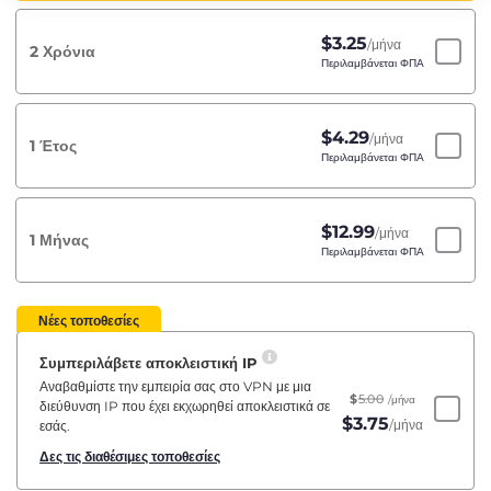
$
3.25
/μήνα
2 Χρόνια
Περιλαμβάνεται ΦΠΑ
$
4.29
/μήνα
1 Έτος
Περιλαμβάνεται ΦΠΑ
$
12.99
/μήνα
1 Μήνας
Περιλαμβάνεται ΦΠΑ
Νέες τοποθεσίες
Συμπεριλάβετε αποκλειστική IP
Αναβαθμίστε την εμπειρία σας στο VPN με μια
$
5.00
/μήνα
διεύθυνση IP που έχει εκχωρηθεί αποκλειστικά σε
$
3.75
/μήνα
εσάς.
Δες τις διαθέσιμες τοποθεσίες