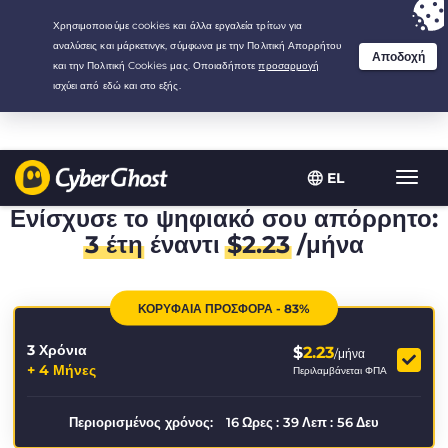
Your choice:
The Best Deal
for 3.3333333333333-years at $
2.23
/month
EL
Εναλλ
πλοήγ
Ενίσχυσε το ψηφιακό σου απόρρητο:
3 έτη
έναντι
$
2.23
/μήνα
ΚΟΡΥΦΑΙΑ ΠΡΟΣΦΟΡΑ - 83%
3 Χρόνια
$
2.23
/μήνα
+ 4 Μήνες
Περιλαμβάνεται ΦΠΑ
Περιορισμένος χρόνος:
16
Ωρες
:
39
Λεπ
:
55
Δευ