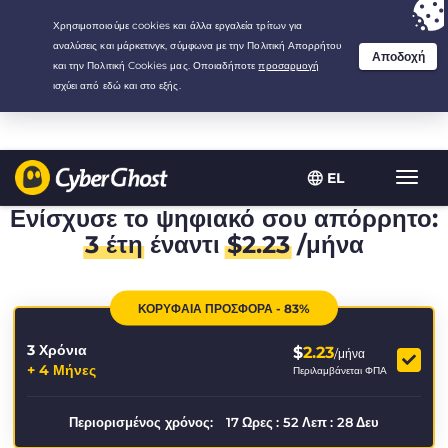
Your choice:
The Best Deal
for 3.3333333333333-years at $
2.23
/month
EL
Εναλλ
πλοήγ
Ενίσχυσε το ψηφιακό σου απόρρητο:
3 έτη
έναντι
$
2.23
/μήνα
ΚΟΡΥΦΑΙΑ ΠΡΟΣΦΟΡΑ - 83%
3 Χρόνια
$
2.23
/μήνα
+ 4 Μήνες
Περιλαμβάνεται ΦΠΑ
Περιορισμένος χρόνος:
17
Ωρες
:
52
Λεπ
:
27
Δευ