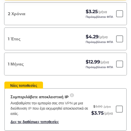
$
3.25
/μήνα
2 Χρόνια
Περιλαμβάνεται ΦΠΑ
$
4.29
/μήνα
1 Έτος
Περιλαμβάνεται ΦΠΑ
$
12.99
/μήνα
1 Μήνας
Περιλαμβάνεται ΦΠΑ
Νέες τοποθεσίες
Συμπεριλάβετε αποκλειστική IP
Αναβαθμίστε την εμπειρία σας στο VPN με μια
$
5.00
/μήνα
διεύθυνση IP που έχει εκχωρηθεί αποκλειστικά σε
$
3.75
/μήνα
εσάς.
Δες τις διαθέσιμες τοποθεσίες