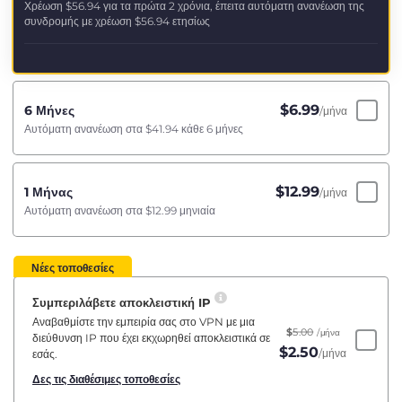
Χρέωση
$56.94
για τα πρώτα 2 χρόνια, έπειτα αυτόματη ανανέωση της
συνδρομής με χρέωση
$56.94
ετησίως
$
6.99
6 Μήνες
/μήνα
Αυτόματη ανανέωση στα
$41.94
κάθε 6 μήνες
$
12.99
1 Μήνας
/μήνα
Αυτόματη ανανέωση στα
$12.99
μηνιαία
Νέες τοποθεσίες
Συμπεριλάβετε αποκλειστική IP
Αναβαθμίστε την εμπειρία σας στο VPN με μια
$
5.00
/μήνα
διεύθυνση IP που έχει εκχωρηθεί αποκλειστικά σε
$
2.50
/μήνα
εσάς.
Δες τις διαθέσιμες τοποθεσίες