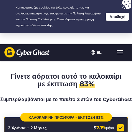
Your choice:
The Best Deal
for 2.1666666666667-years at $
2.19
/month
EL
Εναλλ
πλοήγ
Γίνετε αόρατοι αυτό το καλοκαίρι
με έκπτωση
83%
Συμπεριλαμβάνεται με το πακέτο 2 ετών του CyberGhost
ΚΑΛΟΚΑΙΡΙΝΉ ΠΡΟΣΦΟΡΆ - ΈΚΠΤΩΣΗ 83%
$
2.19
2 Χρόνια + 2 Μήνες
/μήνα