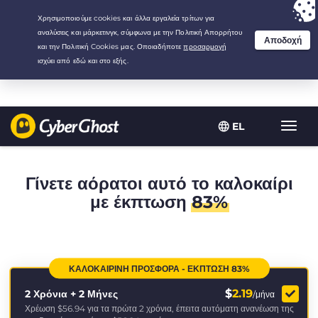
Your choice:
The Best Deal
for 2.1666666666667-years at $
2.19
/month
EL
Εναλλ
πλοήγ
Γίνετε αόρατοι αυτό το καλοκαίρι
με έκπτωση
83%
ΚΑΛΟΚΑΙΡΙΝΉ ΠΡΟΣΦΟΡΆ - ΈΚΠΤΩΣΗ 83%
$
2.19
2 Χρόνια + 2 Μήνες
/μήνα
Χρέωση
$56.94
για τα πρώτα 2 χρόνια, έπειτα αυτόματη ανανέωση της