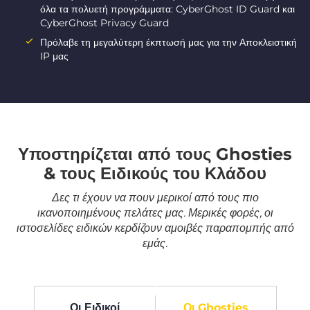
όλα τα πολυετή προγράμματα: CyberGhost ID Guard και
CyberGhost Privacy Guard
Πρόλαβε τη μεγαλύτερη έκπτωσή μας για την Αποκλειστική
IP μας
Υποστηρίζεται από τους Ghosties
& τους Ειδικούς του Κλάδου
Δες τι έχουν να πουν μερικοί από τους πιο
ικανοποιημένους πελάτες μας. Μερικές φορές, οι
ιστοσελίδες ειδικών κερδίζουν αμοιβές παραπομπής από
εμάς.
Οι Ειδικοί
Οι Ghosties