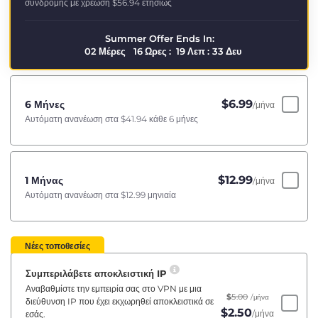
συνδρομής με χρέωση
$56.94
ετησίως
Summer Offer Ends In:
02
Μέρες
16
Ωρες
:
19
Λεπ
:
33
Δευ
$
6.99
6 Μήνες
/μήνα
Αυτόματη ανανέωση στα
$41.94
κάθε 6 μήνες
$
12.99
1 Μήνας
/μήνα
Αυτόματη ανανέωση στα
$12.99
μηνιαία
Νέες τοποθεσίες
Συμπεριλάβετε αποκλειστική IP
Αναβαθμίστε την εμπειρία σας στο VPN με μια
$
5.00
/μήνα
διεύθυνση IP που έχει εκχωρηθεί αποκλειστικά σε
$
2.50
/μήνα
εσάς.