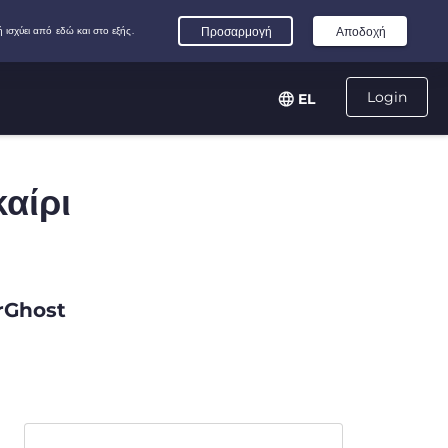
Login
EL
καίρι
erGhost