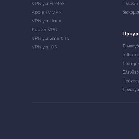
VPN για Firefox
Πλεονεκ
Apple TV VPN
διακομι
VPN για Linux
Router VPN
Προγρ
VPN για Smart TV
Συνεργά
VPN για iOS
Influen
Σύστησε
Ελευθερ
Πρόγρα
Συνεργα