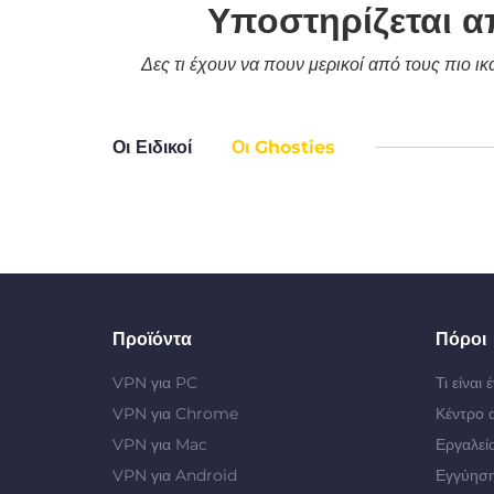
Υποστηρίζεται α
Δες τι έχουν να πουν μερικοί από τους πιο ι
Οι Ειδικοί
Οι Ghosties
Προϊόντα
Πόροι
VPN για PC
Τι είναι
VPN για Chrome
Κέντρο 
VPN για Mac
Εργαλεί
VPN για Android
Εγγύηση