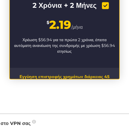
2 Χρόνια + 2 Μήνες
2.19
$
/μήνα
Χρέωση
$56.94
για τα πρώτα 2 χρόνια, έπειτα
αυτόματη ανανέωση της συνδρομής με χρέωση
$56.94
ετησίως
Εγγύηση επιστροφής χρημάτων διάρκειας 45
ημερών
P στο VPN σας