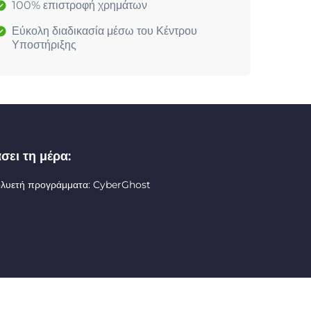
100% επιστροφή χρημάτων
Εύκολη διαδικασία μέσω του Κέντρου
Υποστήριξης
σει τη μέρα:
ολυετή προγράμματα: CyberGhost