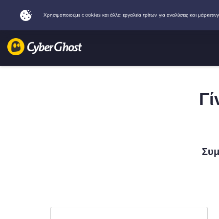
Γί
Συμ