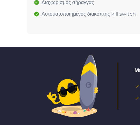
Διαχωρισμός σήραγγας
Αυτοματοποιημένος διακόπτης kill switch
Μ