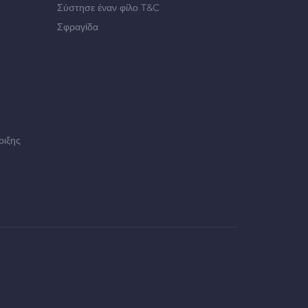
Σύστησε έναν φίλο T&C
Σφραγίδα
ριξης