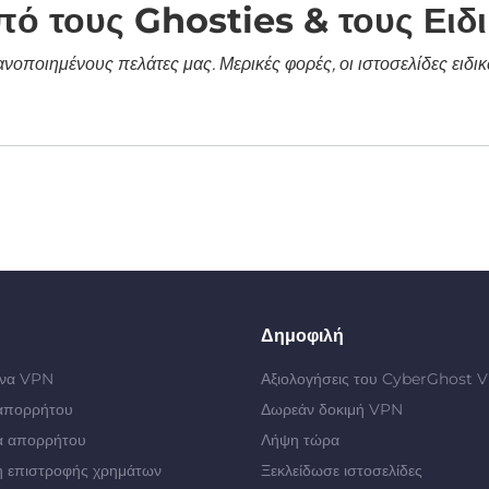
πό τους Ghosties & τους Ειδ
κανοποιημένους πελάτες μας. Μερικές φορές, οι ιστοσελίδες ει
Δημοφιλή
 ένα VPN
Αξιολογήσεις του CyberGhost 
απορρήτου
Δωρεάν δοκιμή VPN
α απορρήτου
Λήψη τώρα
 επιστροφής χρημάτων
Ξεκλείδωσε ιστοσελίδες