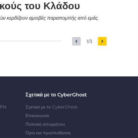
ικούς του Κλάδου
δικών κερδίζουν αμοιβές παραπομπής από εμάς.
1/3
Σχετικά με το CyberGhost
VPN
Σχετικά με το CyberGhost
Επικοινωνία
Πολιτική απορρήτου
Όροι και προϋποθέσεις