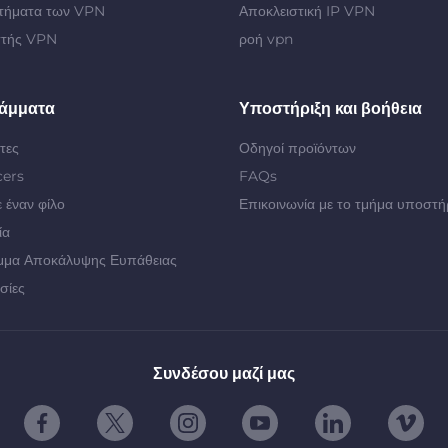
τήματα των VPN
Αποκλειστική IP VPN
στής VPN
ροή vpn
άμματα
Υποστήριξη και βοήθεια
τες
Οδηγοί προϊόντων
cers
FAQs
 έναν φίλο
Επικοινωνία με το τμήμα υποστή
ία
μμα Αποκάλυψης Ευπάθειας
σίες
Συνδέσου μαζί μας