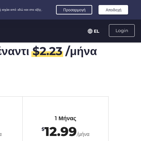
Login
EL
ναντι
$
2.23
/μήνα
1 Μήνας
12.99
$
α
/μήνα