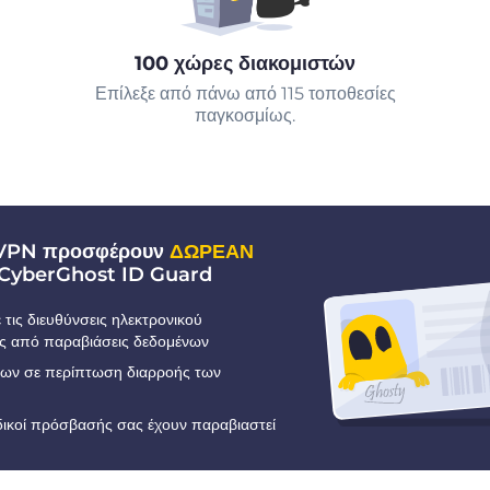
100 χώρες διακομιστών
Επίλεξε από πάνω από 115 τοποθεσίες
παγκοσμίως.
 VPN προσφέρουν
ΔΩΡΕΑΝ
CyberGhost ID Guard
τις διευθύνσεις ηλεκτρονικού
ς από παραβιάσεις δεδομένων
εων σε περίπτωση διαρροής των
ωδικοί πρόσβασής σας έχουν παραβιαστεί