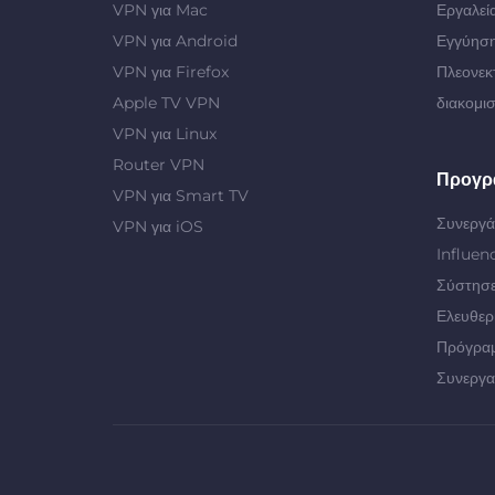
VPN για Mac
Εργαλεί
VPN για Android
Εγγύηση
VPN για Firefox
Πλεονεκ
Apple TV VPN
διακομι
VPN για Linux
Router VPN
Προγρ
VPN για Smart TV
Συνεργά
VPN για iOS
Influen
Σύστησε
Ελευθερ
Πρόγρα
Συνεργα