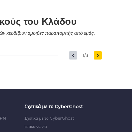
ικούς του Κλάδου
δικών κερδίζουν αμοιβές παραπομπής από εμάς.
1/3
Σχετικά με το CyberGhost
VPN
Σχετικά με το CyberGhost
Επικοινωνία