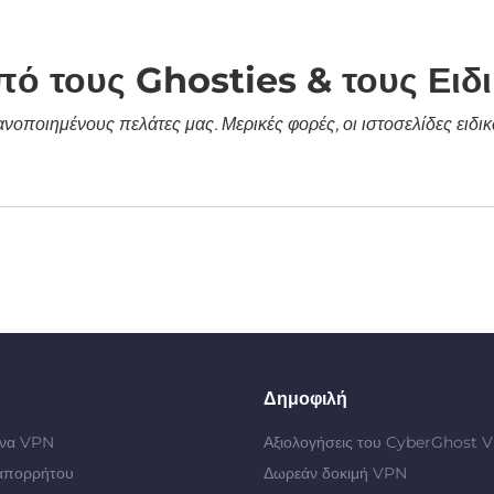
πό τους Ghosties & τους Ειδ
κανοποιημένους πελάτες μας. Μερικές φορές, οι ιστοσελίδες ει
Δημοφιλή
 ένα VPN
Αξιολογήσεις του CyberGhost 
απορρήτου
Δωρεάν δοκιμή VPN