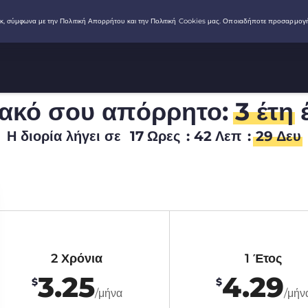
ιακό σου απόρρητο:
3 έτη
έ
Η διορία λήγει σε
17
Ωρες
:
42
Λεπ
:
28
Δευ
2 Χρόνια
1 Έτος
3.25
4.29
$
$
/μήνα
/μήν