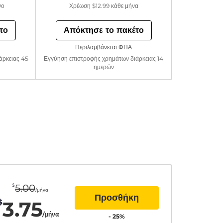
νο
Χρέωση
$12.99
κάθε μήνα
το
Απόκτησε το πακέτο
Περιλαμβάνεται ΦΠΑ
άρκειας 45
Εγγύηση επιστροφής χρημάτων διάρκειας 14
ημερών
$
5.00
/μήνα
Προσθήκη
3.75
$
/μήνα
-
25
%