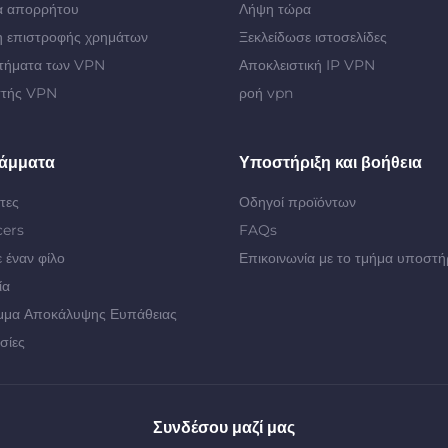
α απορρήτου
Λήψη τώρα
 επιστροφής χρημάτων
Ξεκλείδωσε ιστοσελίδες
τήματα των VPN
Αποκλειστική IP VPN
στής VPN
ροή vpn
άμματα
Υποστήριξη και βοήθεια
τες
Οδηγοί προϊόντων
cers
FAQs
 έναν φίλο
Επικοινωνία με το τμήμα υποστή
ία
μμα Αποκάλυψης Ευπάθειας
σίες
Συνδέσου μαζί μας