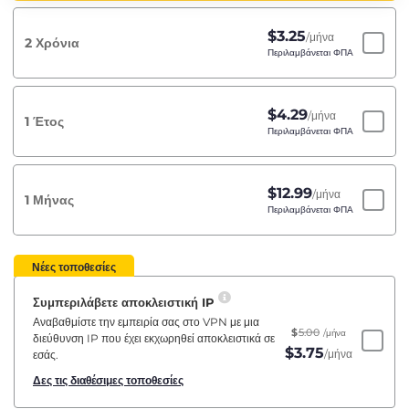
$
3.25
/μήνα
2 Χρόνια
Περιλαμβάνεται ΦΠΑ
$
4.29
/μήνα
1 Έτος
Περιλαμβάνεται ΦΠΑ
$
12.99
/μήνα
1 Μήνας
Περιλαμβάνεται ΦΠΑ
Νέες τοποθεσίες
Συμπεριλάβετε αποκλειστική IP
Αναβαθμίστε την εμπειρία σας στο VPN με μια
$
5.00
/μήνα
διεύθυνση IP που έχει εκχωρηθεί αποκλειστικά σε
$
3.75
/μήνα
εσάς.
Δες τις διαθέσιμες τοποθεσίες