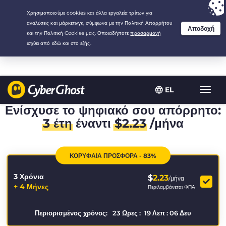
Your choice:
The Best Deal
for 3.3333333333333-years at $
2.23
/month
EL
Εναλλ
πλοήγ
Ενίσχυσε το ψηφιακό σου απόρρητο:
3 έτη
έναντι
$
2.23
/μήνα
ΚΟΡΥΦΑΙΑ ΠΡΟΣΦΟΡΑ - 83%
3 Χρόνια
$
2.23
/μήνα
+ 4 Μήνες
Περιλαμβάνεται ΦΠΑ
Περιορισμένος χρόνος:
23
Ωρες
:
19
Λεπ
:
06
Δευ