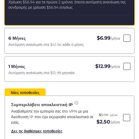
Χρέωση
$56.94
για τα πρώτα 2 χρόνια, έπειτα αυτόματη ανανέωση της
συνδρομής με χρέωση
$56.94
ετησίως
$
6.99
6 Μήνες
/μήνα
Αυτόματη ανανέωση στα
$41.94
κάθε 6 μήνες
$
12.99
1 Μήνας
/μήνα
Αυτόματη ανανέωση στα
$12.99
μηνιαία
Νέες τοποθεσίες
Συμπεριλάβετε αποκλειστική IP
Αναβαθμίστε την εμπειρία σας στο VPN με μια
$
5.00
/μήνα
διεύθυνση IP που έχει εκχωρηθεί αποκλειστικά σε
$
2.50
/μήνα
εσάς.
Δες τις διαθέσιμες τοποθεσίες