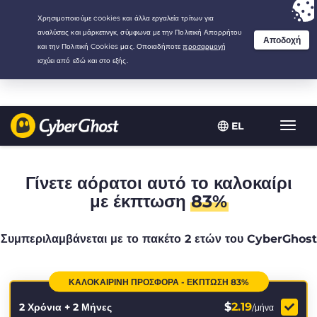
Your choice:
The Best Deal
for 2.1666666666667-years at $
2.19
/month
EL
Εναλλ
πλοήγ
Γίνετε αόρατοι αυτό το καλοκαίρι
με έκπτωση
83%
Συμπεριλαμβάνεται με το πακέτο 2 ετών του CyberGhost
ΚΑΛΟΚΑΙΡΙΝΉ ΠΡΟΣΦΟΡΆ - ΈΚΠΤΩΣΗ 83%
$
2.19
2 Χρόνια + 2 Μήνες
/μήνα