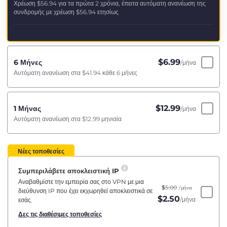
Χρέωση
$56.94
για τα πρώτα 2 χρόνια, έπειτα αυτόματη ανανέωση της
συνδρομής με χρέωση
$56.94
ετησίως
$
6.99
6 Μήνες
/μήνα
Αυτόματη ανανέωση στα
$41.94
κάθε 6 μήνες
$
12.99
1 Μήνας
/μήνα
Αυτόματη ανανέωση στα
$12.99
μηνιαία
Νέες τοποθεσίες
Συμπεριλάβετε αποκλειστική IP
Αναβαθμίστε την εμπειρία σας στο VPN με μια
$
5.00
/μήνα
διεύθυνση IP που έχει εκχωρηθεί αποκλειστικά σε
$
2.50
/μήνα
εσάς.
Δες τις διαθέσιμες τοποθεσίες