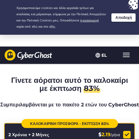
Your choice:
The Best Deal
for 2.1666666666667-years at $
2.19
/month
EL
Εναλλ
πλοήγ
Γίνετε αόρατοι αυτό το καλοκαίρι
με έκπτωση
83%
Συμπεριλαμβάνεται με το πακέτο 2 ετών του CyberGhost
ΚΑΛΟΚΑΙΡΙΝΉ ΠΡΟΣΦΟΡΆ - ΈΚΠΤΩΣΗ 83%
$
2.19
2 Χρόνια + 2 Μήνες
/μήνα