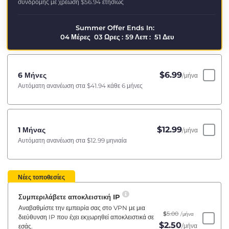
συνδρομής με χρέωση
$56.94
ετησίως
Summer Offer Ends In:
04
Μέρες
03
Ωρες
:
59
Λεπ
:
51
Δευ
$
6.99
6 Μήνες
/μήνα
Αυτόματη ανανέωση στα
$41.94
κάθε 6 μήνες
$
12.99
1 Μήνας
/μήνα
Αυτόματη ανανέωση στα
$12.99
μηνιαία
Νέες τοποθεσίες
Συμπεριλάβετε αποκλειστική IP
Αναβαθμίστε την εμπειρία σας στο VPN με μια
$
5.00
/μήνα
διεύθυνση IP που έχει εκχωρηθεί αποκλειστικά σε
$
2.50
/μήνα
εσάς.