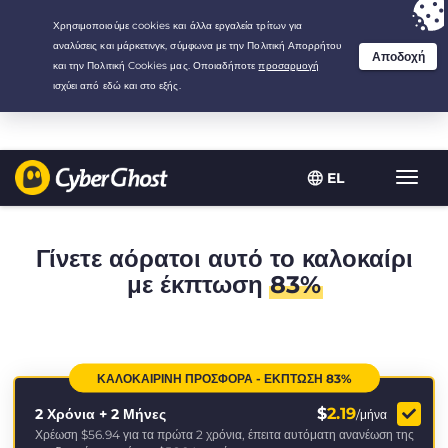
Your choice:
The Best Deal
for 2.1666666666667-years at $
2.19
/month
EL
Εναλλ
πλοήγ
Γίνετε αόρατοι αυτό το καλοκαίρι
με έκπτωση
83%
ΚΑΛΟΚΑΙΡΙΝΉ ΠΡΟΣΦΟΡΆ - ΈΚΠΤΩΣΗ 83%
$
2.19
2 Χρόνια + 2 Μήνες
/μήνα
Χρέωση
$56.94
για τα πρώτα 2 χρόνια, έπειτα αυτόματη ανανέωση της