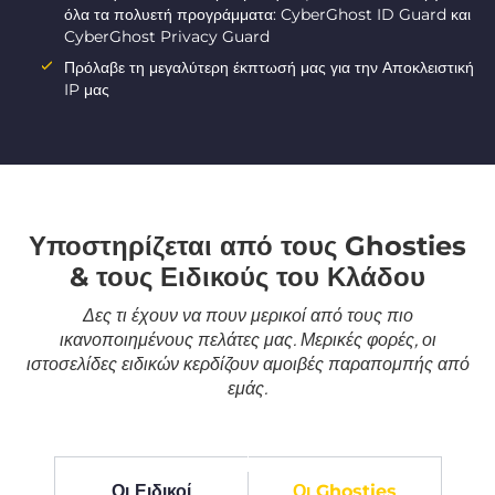
όλα τα πολυετή προγράμματα: CyberGhost ID Guard και
CyberGhost Privacy Guard
Πρόλαβε τη μεγαλύτερη έκπτωσή μας για την Αποκλειστική
IP μας
Υποστηρίζεται από τους Ghosties
& τους Ειδικούς του Κλάδου
Δες τι έχουν να πουν μερικοί από τους πιο
ικανοποιημένους πελάτες μας. Μερικές φορές, οι
ιστοσελίδες ειδικών κερδίζουν αμοιβές παραπομπής από
εμάς.
Οι Ειδικοί
Οι Ghosties