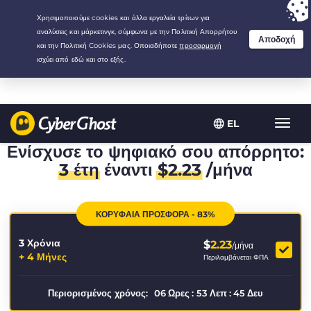
Your choice:
The Best Deal
for 3.3333333333333-years at $
2.23
/month
EL
Εναλλ
πλοήγ
Ενίσχυσε το ψηφιακό σου απόρρητο:
3 έτη
έναντι
$
2.23
/μήνα
ΚΟΡΥΦΑΙΑ ΠΡΟΣΦΟΡΑ - 83%
3 Χρόνια
$
2.23
/μήνα
+ 4 Μήνες
Περιλαμβάνεται ΦΠΑ
Περιορισμένος χρόνος:
06
Ωρες
:
53
Λεπ
:
45
Δευ