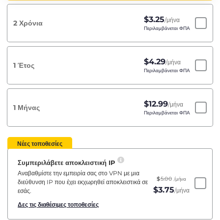
$
3.25
/μήνα
2 Χρόνια
Περιλαμβάνεται ΦΠΑ
$
4.29
/μήνα
1 Έτος
Περιλαμβάνεται ΦΠΑ
$
12.99
/μήνα
1 Μήνας
Περιλαμβάνεται ΦΠΑ
Νέες τοποθεσίες
Συμπεριλάβετε αποκλειστική IP
Αναβαθμίστε την εμπειρία σας στο VPN με μια
$
5.00
/μήνα
διεύθυνση IP που έχει εκχωρηθεί αποκλειστικά σε
$
3.75
/μήνα
εσάς.
Δες τις διαθέσιμες τοποθεσίες