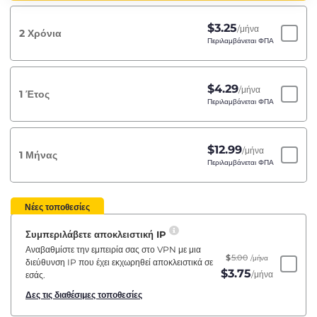
$
3.25
/μήνα
2 Χρόνια
Περιλαμβάνεται ΦΠΑ
$
4.29
/μήνα
1 Έτος
Περιλαμβάνεται ΦΠΑ
$
12.99
/μήνα
1 Μήνας
Περιλαμβάνεται ΦΠΑ
Νέες τοποθεσίες
Συμπεριλάβετε αποκλειστική IP
Αναβαθμίστε την εμπειρία σας στο VPN με μια
$
5.00
/μήνα
διεύθυνση IP που έχει εκχωρηθεί αποκλειστικά σε
$
3.75
/μήνα
εσάς.
Δες τις διαθέσιμες τοποθεσίες