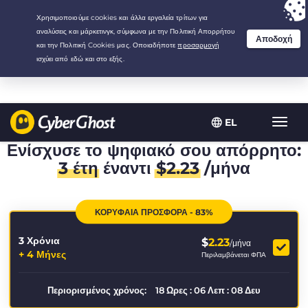
Your choice:
The Best Deal
for 3.3333333333333-years at $
2.23
/month
EL
Εναλλ
πλοήγ
Ενίσχυσε το ψηφιακό σου απόρρητο:
3 έτη
έναντι
$
2.23
/μήνα
ΚΟΡΥΦΑΙΑ ΠΡΟΣΦΟΡΑ - 83%
3 Χρόνια
$
2.23
/μήνα
+ 4 Μήνες
Περιλαμβάνεται ΦΠΑ
Περιορισμένος χρόνος:
18
Ωρες
:
06
Λεπ
:
08
Δευ