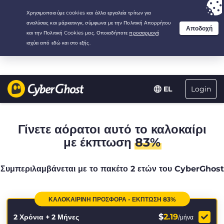
Your choice:
The Best Deal
for 2.1666666666667-years at $
2.19
/month
Login
EL
Γίνετε αόρατοι αυτό το καλοκαίρι
με έκπτωση
83%
Συμπεριλαμβάνεται με το πακέτο 2 ετών του CyberGhost
ΚΑΛΟΚΑΙΡΙΝΉ ΠΡΟΣΦΟΡΆ - ΈΚΠΤΩΣΗ 83%
$
2.19
2 Χρόνια + 2 Μήνες
/μήνα