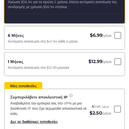
Χρέωση
$56.94
για τα πρώτα 2 χρόνια, έπειτα αυτόματη ανανέωση της
συνδρομής με χρέωση
$56.94
ετησίως
$
6.99
6 Μήνες
/μήνα
Αυτόματη ανανέωση στα
$41.94
κάθε 6 μήνες
$
12.99
1 Μήνας
/μήνα
Αυτόματη ανανέωση στα
$12.99
μηνιαία
Νέες τοποθεσίες
Συμπεριλάβετε αποκλειστική IP
Αναβαθμίστε την εμπειρία σας στο VPN με μια
$
5.00
/μήνα
διεύθυνση IP που έχει εκχωρηθεί αποκλειστικά σε
$
2.50
/μήνα
εσάς.
Δες τις διαθέσιμες τοποθεσίες