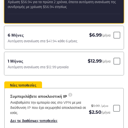
Χρέωση
$56.94
για τα πρώτα 2 χρόνια, έπειτα αυτόματη ανανέωση της
συνδρομής με χρέωση
$56.94
ετησίως
$
6.99
6 Μήνες
/μήνα
Αυτόματη ανανέωση στα
$41.94
κάθε 6 μήνες
$
12.99
1 Μήνας
/μήνα
Αυτόματη ανανέωση στα
$12.99
μηνιαία
Νέες τοποθεσίες
Συμπεριλάβετε αποκλειστική IP
Αναβαθμίστε την εμπειρία σας στο VPN με μια
$
5.00
/μήνα
διεύθυνση IP που έχει εκχωρηθεί αποκλειστικά σε
$
2.50
/μήνα
εσάς.
Δες τις διαθέσιμες τοποθεσίες