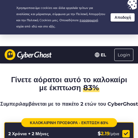
Your choice:
The Best Deal
for 2.1666666666667-years at $
2.19
/month
Login
EL
Γίνετε αόρατοι αυτό το καλοκαίρι
με έκπτωση
83%
Συμπεριλαμβάνεται με το πακέτο 2 ετών του CyberGhost
ΚΑΛΟΚΑΙΡΙΝΉ ΠΡΟΣΦΟΡΆ - ΈΚΠΤΩΣΗ 83%
$
2.19
2 Χρόνια + 2 Μήνες
/μήνα