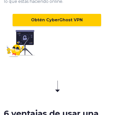
lo que estás haciendo online.
Obtén CyberGhost VPN
6 ventajas
de usar una