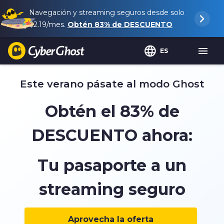
Navegación y streaming seguros desde solo
$2.19
/mes.
Obtén
83%
de DESCUENTO
ES
Este verano pásate al modo Ghost
Obtén el
83%
de
DESCUENTO ahora:
Tu pasaporte a un
streaming seguro
Aprovecha la oferta