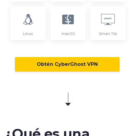
Linux
macOS
Smart TVs
Obtén CyberGhost VPN
¿Qué es una