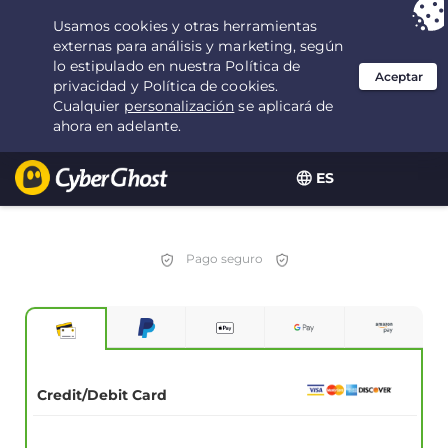
Tu elección:
la mejor oferta
durante 2.1666666666667 años por $
2.19
/mes
ES
Pago seguro
Credit/Debit Card