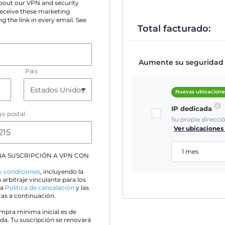
 about our VPN and security
 receive these marketing
g the link in every email. See
Total facturado:
Aumente su seguridad e
País
Nuevas ubicacione
IP dedicada
o postal
Su propia direcci
Ver ubicaciones
1 mes
A SUSCRIPCIÓN A VPN CON
y condiciones
, incluyendo la
 arbitraje vinculante para los
 la
Política de cancelación
y las
as a continuación.
ompra mínima inicial es de
da. Tu suscripción se renovará