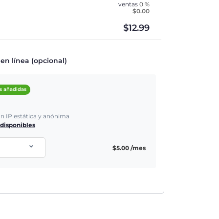
ventas
0 %
$
0.00
$
12.99
n línea (opcional)
s añadidas
ón IP estática y anónima
 disponibles
$
5.00
/mes