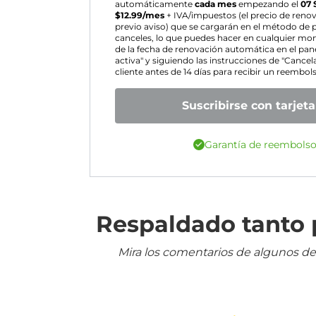
automáticamente
cada mes
empezando el
07 
$
12.99
/mes
+ IVA/impuestos (el precio de reno
previo aviso) que se cargarán en el método de 
canceles, lo que puedes hacer en cualquier m
de la fecha de renovación automática en el pane
activa" y siguiendo las instrucciones de "Cancel
cliente antes de 14 días para recibir un reembo
Suscribirse con tarjeta
Garantía de reembolso
Respaldado tanto p
Mira los comentarios de algunos de