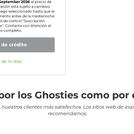
September 2026
al precio de
vación está sujeto a cambios
pago seleccionado hasta que la
omento antes de la medianoche
l de control "Suscripción
ar". Contacta con Atención al
lso completo.
 de crédito
 de 14 días
or los Ghosties como por 
 nuestros clientes más satisfechos. Los sitios web de ex
recomendarnos.