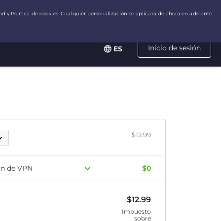
Inicio de sesión
ES
$12.99
lan de VPN
$0
$
12.99
Impuesto
sobre