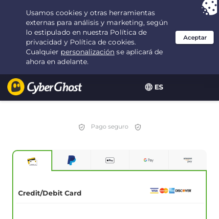
Tu elección:
la mejor oferta
durante 3.3333333333333 años por $
2.23
/mes
ES
Pago seguro
Credit/Debit Card