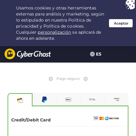
Tu elección:
la mejor oferta
durante 3.3333333333333 años por $
2.23
/mes
ES
Pago seguro
Credit/Debit Card