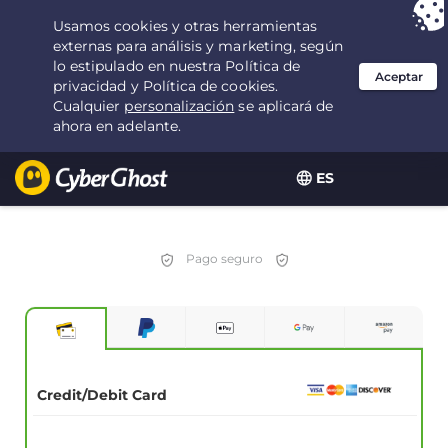
Tu elección:
la mejor oferta
durante 2.1666666666667 años por $
2.19
/mes
ES
Pago seguro
Credit/Debit Card