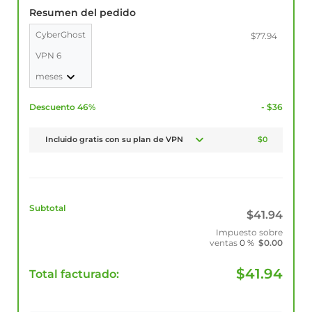
Resumen del pedido
CyberGhost
$77.94
VPN 6
meses
Descuento 46%
- $36
Incluido gratis con su plan de VPN
$0
Subtotal
$
41.94
Impuesto sobre
ventas
0 %
$
0.00
$
41.94
Total facturado: