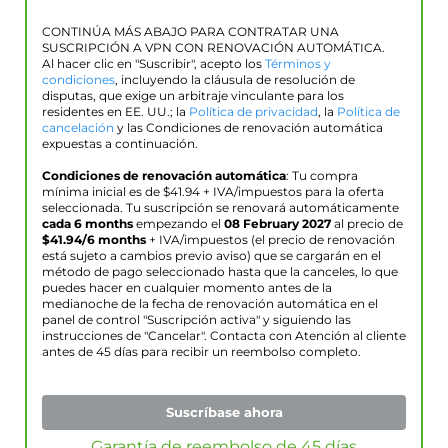
CONTINÚA MÁS ABAJO PARA CONTRATAR UNA
SUSCRIPCIÓN A VPN CON RENOVACIÓN AUTOMÁTICA.
Al hacer clic en "Suscribir", acepto los
Términos y
condiciones
, incluyendo la cláusula de resolución de
disputas, que exige un arbitraje vinculante para los
residentes en EE. UU.; la
Política de privacidad
, la
Política de
cancelación
y las Condiciones de renovación automática
expuestas a continuación.
Condiciones de renovación automática
: Tu compra
mínima inicial es de $
41.94
+ IVA/impuestos para la oferta
seleccionada. Tu suscripción se renovará automáticamente
cada 6 months
empezando el
08 February 2027
al precio de
$
41.94
/6 months
+ IVA/impuestos (el precio de renovación
está sujeto a cambios previo aviso) que se cargarán en el
método de pago seleccionado hasta que la canceles, lo que
puedes hacer en cualquier momento antes de la
medianoche de la fecha de renovación automática en el
panel de control "Suscripción activa" y siguiendo las
instrucciones de "Cancelar". Contacta con Atención al cliente
antes de 45 días para recibir un reembolso completo.
Suscríbase ahora
Garantía de reembolso de 45 días