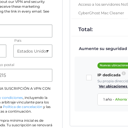
 about our VPN and security
Acceso a los servidores No
 receive these marketing
g the link in every email. See
CyberGhost Mac Cleaner
Total:
País
Aumente su seguridad e
o postal
Nuevas ubicacione
IP dedicada
Su propia direcci
Ver ubicaciones
A SUSCRIPCIÓN A VPN CON
y condiciones
, incluyendo la
1 año
-
Ahorra
 arbitraje vinculante para los
 la
Política de cancelación
y las
as a continuación.
ompra mínima inicial es de
ada. Tu suscripción se renovará