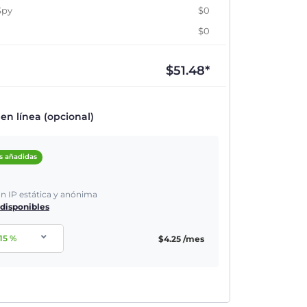
Spy
$0
$0
$
51.48
*
n línea (opcional)
s añadidas
ón IP estática y anónima
 disponibles
15
%
$
4.25
/mes