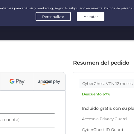
Resumen del pedido
CyberGhost VPN 12 meses
Descuento 67%
Incluido gratis con su pl
Acceso a Privacy Guard
la cuenta)
CyberGhost ID Guard