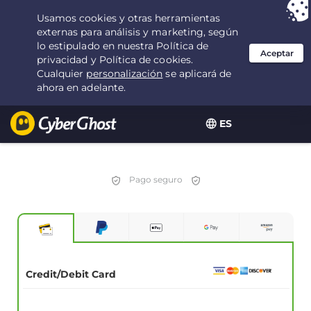
Tu elección:
la mejor oferta
durante 3.3333333333333 años por $
2.23
/mes
ES
Pago seguro
Credit/Debit Card