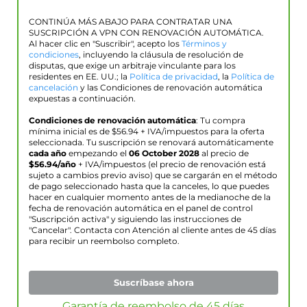
CONTINÚA MÁS ABAJO PARA CONTRATAR UNA
SUSCRIPCIÓN A VPN CON RENOVACIÓN AUTOMÁTICA.
Al hacer clic en "Suscribir", acepto los
Términos y
condiciones
, incluyendo la cláusula de resolución de
disputas, que exige un arbitraje vinculante para los
residentes en EE. UU.; la
Política de privacidad
, la
Política de
cancelación
y las Condiciones de renovación automática
expuestas a continuación.
Condiciones de renovación automática
: Tu compra
mínima inicial es de $
56.94
+ IVA/impuestos para la oferta
seleccionada. Tu suscripción se renovará automáticamente
cada año
empezando el
06 October 2028
al precio de
$
56.94
/año
+ IVA/impuestos (el precio de renovación está
sujeto a cambios previo aviso) que se cargarán en el método
de pago seleccionado hasta que la canceles, lo que puedes
hacer en cualquier momento antes de la medianoche de la
fecha de renovación automática en el panel de control
"Suscripción activa" y siguiendo las instrucciones de
"Cancelar". Contacta con Atención al cliente antes de 45 días
para recibir un reembolso completo.
Suscríbase ahora
Garantía de reembolso de 45 días