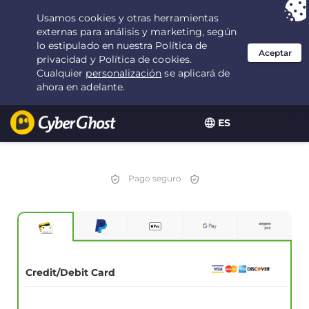
Tu elección:
la mejor oferta
durante 2.1666666666667 años por $
2.19
/mes
ES
Pago seguro
Credit/Debit Card