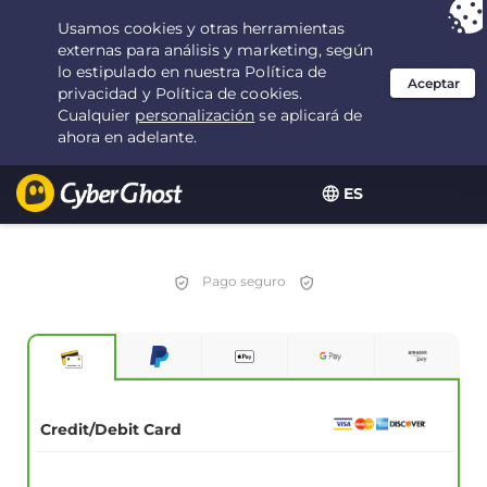
Tu elección:
la mejor oferta
durante 1.25 años por $
1.99
/mes
ES
Pago seguro
Credit/Debit Card