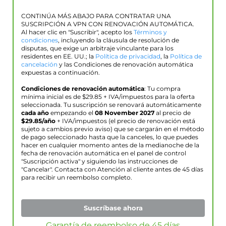
CONTINÚA MÁS ABAJO PARA CONTRATAR UNA
SUSCRIPCIÓN A VPN CON RENOVACIÓN AUTOMÁTICA.
Al hacer clic en "Suscribir", acepto los
Términos y
condiciones
, incluyendo la cláusula de resolución de
disputas, que exige un arbitraje vinculante para los
residentes en EE. UU.; la
Política de privacidad
, la
Política de
cancelación
y las Condiciones de renovación automática
expuestas a continuación.
Condiciones de renovación automática
: Tu compra
mínima inicial es de $
29.85
+ IVA/impuestos para la oferta
seleccionada. Tu suscripción se renovará automáticamente
cada año
empezando el
08 November 2027
al precio de
$
29.85
/año
+ IVA/impuestos (el precio de renovación está
sujeto a cambios previo aviso) que se cargarán en el método
de pago seleccionado hasta que la canceles, lo que puedes
hacer en cualquier momento antes de la medianoche de la
fecha de renovación automática en el panel de control
"Suscripción activa" y siguiendo las instrucciones de
"Cancelar". Contacta con Atención al cliente antes de 45 días
para recibir un reembolso completo.
Suscríbase ahora
Garantía de reembolso de 45 días