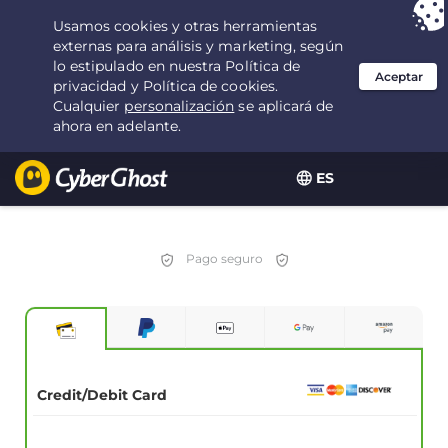
Tu elección:
la mejor oferta
durante 2.1666666666667 años por $
2.19
/mes
ES
Pago seguro
Credit/Debit Card