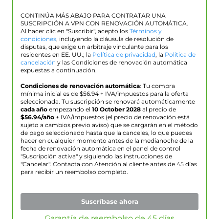
CONTINÚA MÁS ABAJO PARA CONTRATAR UNA
SUSCRIPCIÓN A VPN CON RENOVACIÓN AUTOMÁTICA.
Al hacer clic en "Suscribir", acepto los
Términos y
condiciones
, incluyendo la cláusula de resolución de
disputas, que exige un arbitraje vinculante para los
residentes en EE. UU.; la
Política de privacidad
, la
Política de
cancelación
y las Condiciones de renovación automática
expuestas a continuación.
Condiciones de renovación automática
: Tu compra
mínima inicial es de $
56.94
+ IVA/impuestos para la oferta
seleccionada. Tu suscripción se renovará automáticamente
cada año
empezando el
10 October 2028
al precio de
$
56.94
/año
+ IVA/impuestos (el precio de renovación está
sujeto a cambios previo aviso) que se cargarán en el método
de pago seleccionado hasta que la canceles, lo que puedes
hacer en cualquier momento antes de la medianoche de la
fecha de renovación automática en el panel de control
"Suscripción activa" y siguiendo las instrucciones de
"Cancelar". Contacta con Atención al cliente antes de 45 días
para recibir un reembolso completo.
Suscríbase ahora
Garantía de reembolso de 45 días