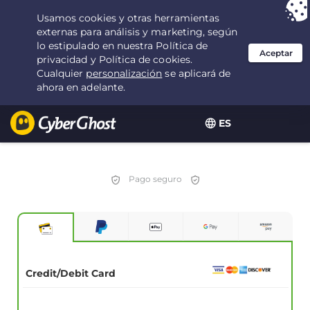
Tu elección:
la mejor oferta
durante 3.3333333333333 años por $
2.23
/mes
ES
Pago seguro
Credit/Debit Card