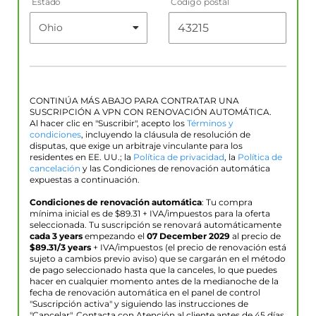
Estado
Código postal
CONTINÚA MÁS ABAJO PARA CONTRATAR UNA
SUSCRIPCIÓN A VPN CON RENOVACIÓN AUTOMÁTICA.
Al hacer clic en "Suscribir", acepto los
Términos y
condiciones
, incluyendo la cláusula de resolución de
disputas, que exige un arbitraje vinculante para los
residentes en EE. UU.; la
Política de privacidad
, la
Política de
cancelación
y las Condiciones de renovación automática
expuestas a continuación.
Condiciones de renovación automática
: Tu compra
mínima inicial es de $
89.31
+ IVA/impuestos para la oferta
seleccionada. Tu suscripción se renovará automáticamente
cada 3 years
empezando el
07 December 2029
al precio de
$
89.31
/3 years
+ IVA/impuestos (el precio de renovación está
sujeto a cambios previo aviso) que se cargarán en el método
de pago seleccionado hasta que la canceles, lo que puedes
hacer en cualquier momento antes de la medianoche de la
fecha de renovación automática en el panel de control
"Suscripción activa" y siguiendo las instrucciones de
"Cancelar". Contacta con Atención al cliente antes de 45 días