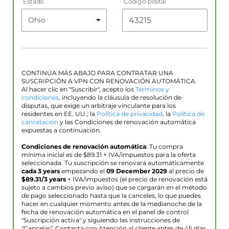
Estado
Código postal
CONTINÚA MÁS ABAJO PARA CONTRATAR UNA
SUSCRIPCIÓN A VPN CON RENOVACIÓN AUTOMÁTICA.
Al hacer clic en "Suscribir", acepto los
Términos y
condiciones
, incluyendo la cláusula de resolución de
disputas, que exige un arbitraje vinculante para los
residentes en EE. UU.; la
Política de privacidad
, la
Política de
cancelación
y las Condiciones de renovación automática
expuestas a continuación.
Condiciones de renovación automática
: Tu compra
mínima inicial es de $
89.31
+ IVA/impuestos para la oferta
seleccionada. Tu suscripción se renovará automáticamente
cada 3 years
empezando el
09 December 2029
al precio de
$
89.31
/3 years
+ IVA/impuestos (el precio de renovación está
sujeto a cambios previo aviso) que se cargarán en el método
de pago seleccionado hasta que la canceles, lo que puedes
hacer en cualquier momento antes de la medianoche de la
fecha de renovación automática en el panel de control
"Suscripción activa" y siguiendo las instrucciones de
"Cancelar". Contacta con Atención al cliente antes de 45 días