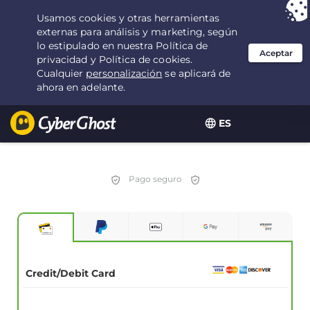
Tu elección:
la mejor oferta
durante 3.3333333333333 años por $
2.23
/mes
ES
Pago seguro
Credit/Debit Card