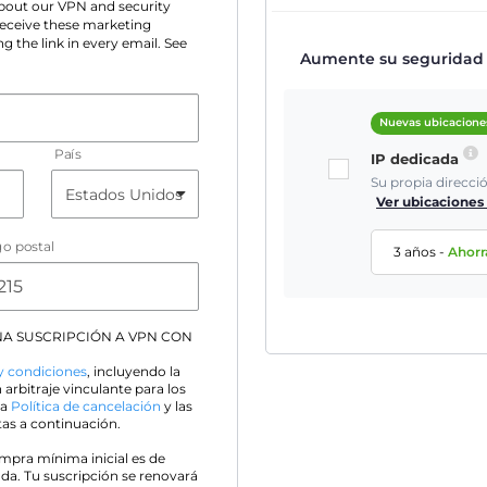
 about our VPN and security
 receive these marketing
g the link in every email. See
Aumente su seguridad e
Nuevas ubicacione
País
IP dedicada
Su propia direcci
Ver ubicaciones
o postal
3 años
-
Ahor
A SUSCRIPCIÓN A VPN CON
y condiciones
, incluyendo la
 arbitraje vinculante para los
 la
Política de cancelación
y las
as a continuación.
ompra mínima inicial es de
da. Tu suscripción se renovará