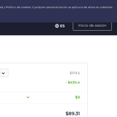
Inicio de sesión
ES
s
$519.6
- $430.4
$0
$
89.31