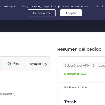
Resumen del pedido
CyberGhost VPN 40 mese
Descuento 83%
Incluido gratis
la cuenta)
Total: