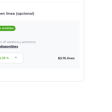
n línea (opcional)
s añadidas
ón IP estática y anónima
 disponibles
ra
25
%
$
3.75
/mes