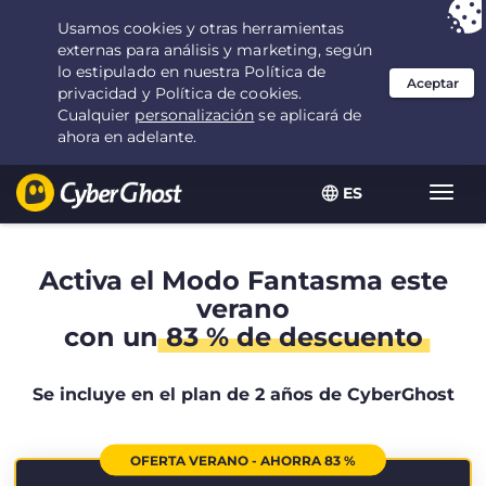
Tu elección:
la mejor oferta
durante 2.1666666666667 años por $
2.19
/mes
ES
Alter
naveg
Activa el Modo Fantasma este
verano
con un
83 % de descuento
Se incluye en el plan de 2 años de CyberGhost
OFERTA VERANO - AHORRA 83 %