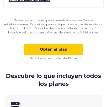
Ver ubicaciones disponibles
*Todas las cantidades que se muestran están en Dólares
estadounidenses. Es posible que se apliquen impuestos dependiendo
de tu jurisdicción. Todos los descuentos reflejan una reducción
basada en el precio mensual actual del servicio de
$
12.99
al mes.
Obtén el plan
Garantía de reembolso de 45 días
Descubre lo que incluyen todos
los planes