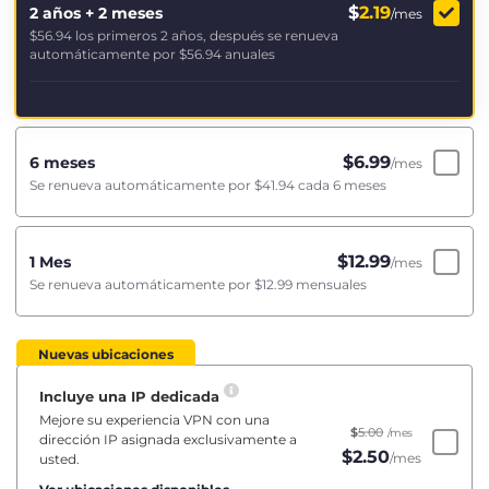
$
2.19
2 años + 2 meses
/mes
$56.94
los primeros 2 años, después se renueva
automáticamente por
$56.94
anuales
$
6.99
6 meses
/mes
Se renueva automáticamente por
$41.94
cada 6 meses
$
12.99
1 Mes
/mes
Se renueva automáticamente por
$12.99
mensuales
Nuevas ubicaciones
Incluye una IP dedicada
Mejore su experiencia VPN con una
$
5.00
/mes
dirección IP asignada exclusivamente a
$
2.50
/mes
usted.