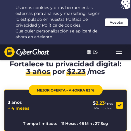
Tu elección:
la mejor oferta
durante 3.3333333333333 años por $
2.23
/mes
ES
Alter
naveg
Fortalece tu privacidad digital:
3 años
por
$
2.23
/mes
MEJOR OFERTA - AHORRA 83 %
3 años
$
2.23
/mes
+ 4 meses
IVA incluido
Tiempo limitado:
11
Horas
:
46
Min
:
26
Seg