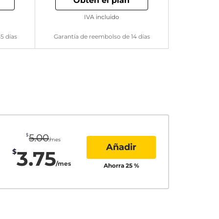
Obtén el plan
IVA incluido
5 días
Garantía de reembolso de 14 días
$
5.00
/mes
Añadir
3.75
$
/mes
Ahorra
25
%