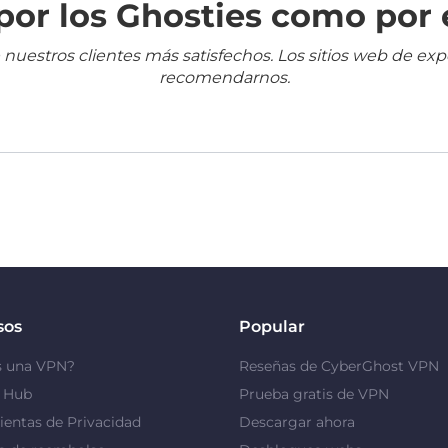
or los Ghosties como por 
 nuestros clientes más satisfechos. Los sitios web de ex
recomendarnos.
sos
Popular
s una VPN?
Reseñas de CyberGhost VPN
y Hub
Prueba gratis de VPN
entas de Privacidad
Descargar ahora