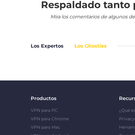
Respaldado tanto p
Mira los comentarios de algunos de
Los Expertos
Los Ghosties
Productos
Recur
VPN para PC
¿Qué e
VPN para Chrome
Privac
VPN para Mac
Herrami