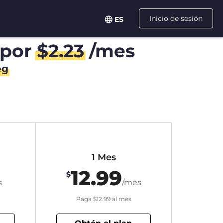
Inicio de sesión
ES
por
$
2.23
/mes
eg
1 Mes
12.99
$
s
/mes
Paga
$12.99
al mes