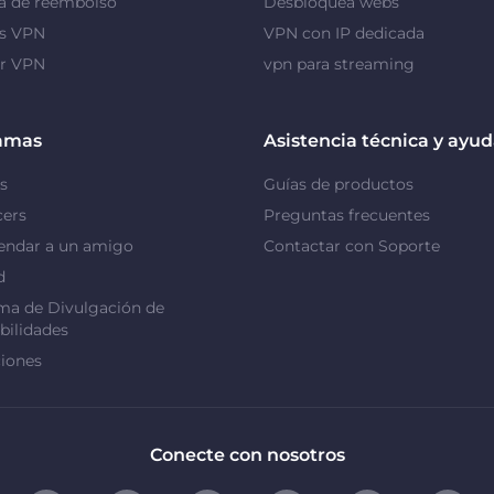
a de reembolso
Desbloquea webs
as VPN
VPN con IP dedicada
or VPN
vpn para streaming
amas
Asistencia técnica y ayu
s
Guías de productos
cers
Preguntas frecuentes
ndar a un amigo
Contactar con Soporte
d
ma de Divulgación de
bilidades
iones
Conecte con nosotros