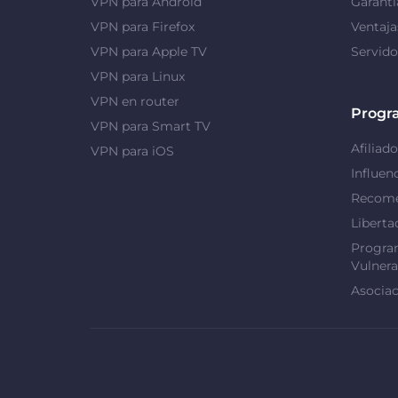
VPN para Android
Garantí
VPN para Firefox
Ventaj
VPN para Apple TV
Servid
VPN para Linux
VPN en router
Progr
VPN para Smart TV
Afiliado
VPN para iOS
Influen
Recome
Liberta
Progra
Vulnera
Asociac