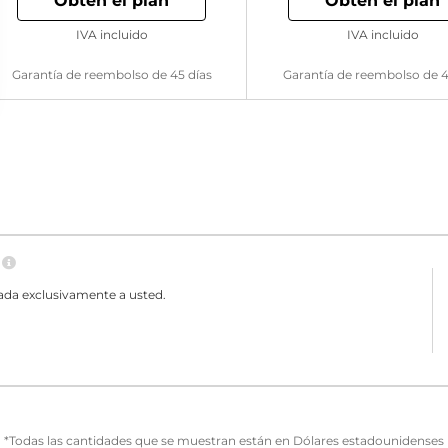
Obtén el plan
Obtén el plan
IVA incluido
IVA incluido
Garantía de reembolso de 45 días
Garantía de reembolso de 4
N
ada exclusivamente a usted.
*Todas las cantidades que se muestran están en Dólares estadounidenses