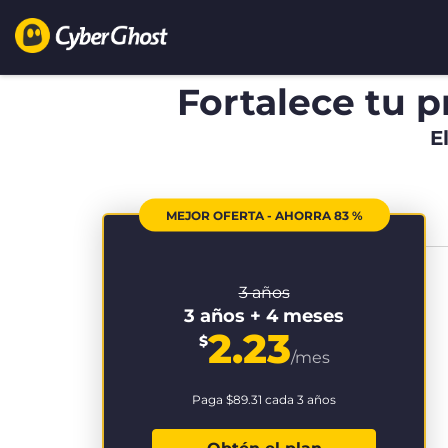
Fortalece tu p
E
MEJOR OFERTA - AHORRA 83 %
3 años
3 años + 4 meses
2.23
$
/mes
Paga
$89.31
cada 3 años