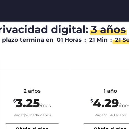
rivacidad digital:
3 años
l plazo termina en
01
Horas
:
21
Min
:
20
S
2 años
1 año
3.25
4.29
$
$
/mes
/me
Paga
$78
cada 2 años
Paga
$51.48
al año