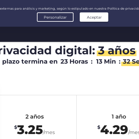
rivacidad digital:
3 años
l plazo termina en
23
Horas
:
13
Min
:
31
S
2 años
1 año
3.25
4.29
$
$
/mes
/me