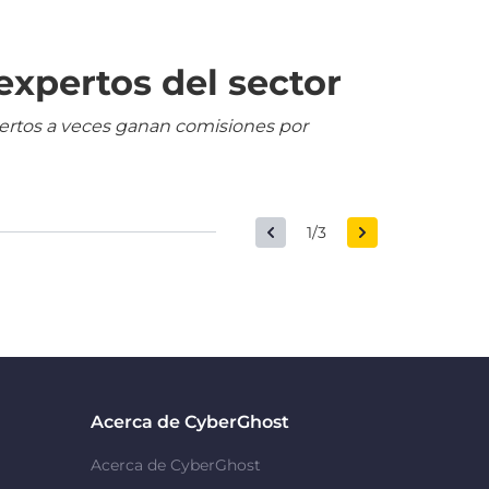
expertos del sector
pertos a veces ganan comisiones por
1/3
Acerca de CyberGhost
Acerca de CyberGhost