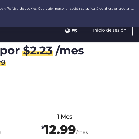
Inicio de sesión
ES
por
$
2.23
/mes
eg
1 Mes
12.99
$
s
/mes