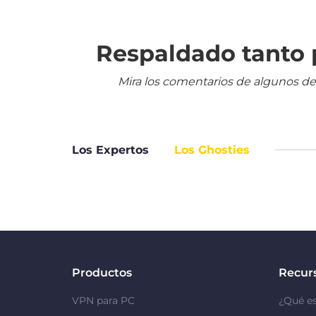
Respaldado tanto p
Mira los comentarios de algunos de
Los Expertos
Los Ghosties
Productos
Recur
VPN para PC
¿Qué e