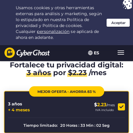
Tu elección:
la mejor oferta
durante 3.3333333333333 años por $
2.23
/mes
ES
Alter
naveg
Fortalece tu privacidad digital:
3 años
por
$
2.23
/mes
MEJOR OFERTA - AHORRA 83 %
3 años
$
2.23
/mes
+ 4 meses
IVA incluido
Tiempo limitado:
20
Horas
:
33
Min
:
02
Seg