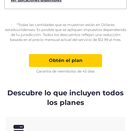
Ver ubicaciones disponibles
*Todas las cantidades que se muestran están en Dólares
estadounidenses. Es posible que se apliquen impuestos dependiendo
de tu jurisdicción. Todos los descuentos reflejan una reducción
basada en el precio mensual actual del servicio de
$
12.99
al mes.
Obtén el plan
Garantía de reembolso de 45 días
Descubre lo que incluyen todos
los planes