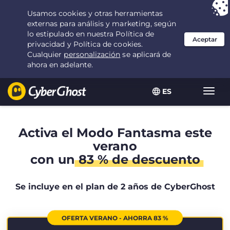
Tu elección:
la mejor oferta
durante 2.1666666666667 años por $
2.19
/mes
ES
Alter
naveg
Activa el Modo Fantasma este
verano
con un
83 % de descuento
Se incluye en el plan de 2 años de CyberGhost
OFERTA VERANO - AHORRA 83 %