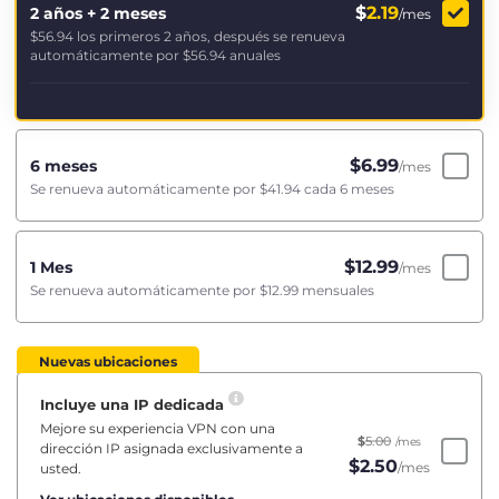
$
2.19
2 años + 2 meses
/mes
$56.94
los primeros 2 años, después se renueva
automáticamente por
$56.94
anuales
$
6.99
6 meses
/mes
Se renueva automáticamente por
$41.94
cada 6 meses
$
12.99
1 Mes
/mes
Se renueva automáticamente por
$12.99
mensuales
Nuevas ubicaciones
Incluye una IP dedicada
Mejore su experiencia VPN con una
$
5.00
/mes
dirección IP asignada exclusivamente a
$
2.50
/mes
usted.