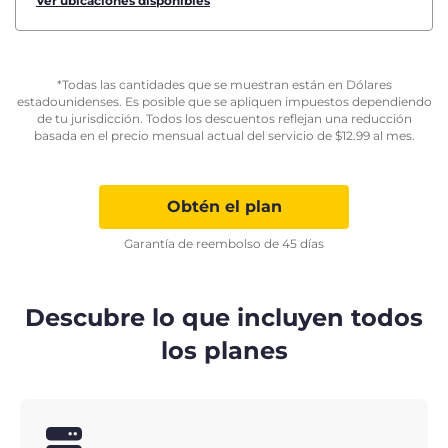
Ver ubicaciones disponibles
*Todas las cantidades que se muestran están en Dólares
estadounidenses. Es posible que se apliquen impuestos dependiendo
de tu jurisdicción. Todos los descuentos reflejan una reducción
basada en el precio mensual actual del servicio de
$
12.99
al mes.
Obtén el plan
Garantía de reembolso de 45 días
Descubre lo que incluyen todos
los planes