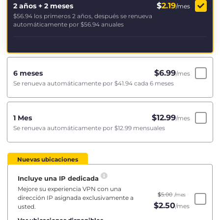
$
2.19
2 años + 2 meses
/mes
$56.94
los primeros 2 años, después se renueva
automáticamente por
$56.94
anuales
$
6.99
6 meses
/mes
Se renueva automáticamente por
$41.94
cada 6 meses
$
12.99
1 Mes
/mes
Se renueva automáticamente por
$12.99
mensuales
Nuevas ubicaciones
Incluye una IP dedicada
Mejore su experiencia VPN con una
$
5.00
/mes
dirección IP asignada exclusivamente a
$
2.50
/mes
usted.