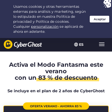
Tu elección:
la mejor oferta
durante 2.1666666666667 años por $
2.19
/mes
ES
Alter
naveg
Activa el Modo Fantasma este
verano
con un
83 % de descuento
Se incluye en el plan de 2 años de CyberGhost
OFERTA VERANO - AHORRA 83 %