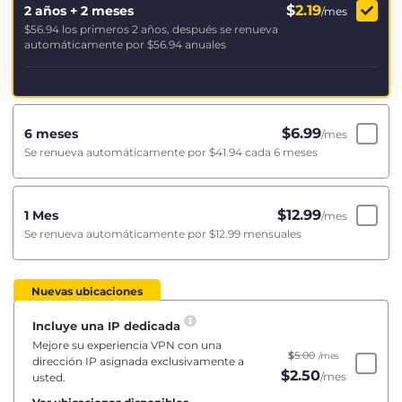
$
2.19
2 años + 2 meses
/mes
$56.94
los primeros 2 años, después se renueva
automáticamente por
$56.94
anuales
$
6.99
6 meses
/mes
Se renueva automáticamente por
$41.94
cada 6 meses
$
12.99
1 Mes
/mes
Se renueva automáticamente por
$12.99
mensuales
Nuevas ubicaciones
Incluye una IP dedicada
Mejore su experiencia VPN con una
$
5.00
/mes
dirección IP asignada exclusivamente a
$
2.50
/mes
usted.