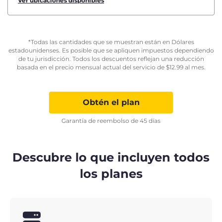
Ver ubicaciones disponibles
*Todas las cantidades que se muestran están en Dólares
estadounidenses. Es posible que se apliquen impuestos dependiendo
de tu jurisdicción. Todos los descuentos reflejan una reducción
basada en el precio mensual actual del servicio de
$
12.99
al mes.
Obtén el plan
Garantía de reembolso de 45 días
Descubre lo que incluyen todos
los planes