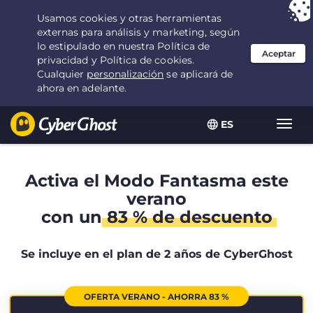
Tu elección:
la mejor oferta
durante 2.1666666666667 años por $
2.19
/mes
ES
Alter
naveg
Activa el Modo Fantasma este
verano
con un
83 % de descuento
Se incluye en el plan de 2 años de CyberGhost
OFERTA VERANO - AHORRA 83 %