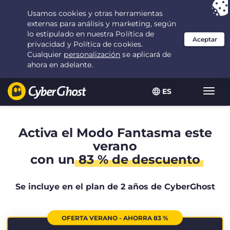
Tu elección:
la mejor oferta
durante 2.1666666666667 años por $
2.19
/mes
ES
Alter
naveg
Activa el Modo Fantasma este
verano
con un
83 % de descuento
Se incluye en el plan de 2 años de CyberGhost
OFERTA VERANO - AHORRA 83 %