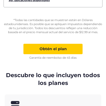
Ver ubicaciones disponibles
*Todas las cantidades que se muestran están en Dólares
estadounidenses. Es posible que se apliquen impuestos dependiendo
de tu jurisdicción. Todos los descuentos reflejan una reducción
basada en el precio mensual actual del servicio de
$
12.99
al mes.
Obtén el plan
Garantía de reembolso de 45 días
Descubre lo que incluyen todos
los planes