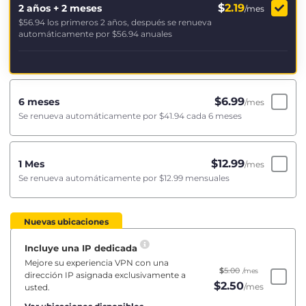
$
2.19
2 años + 2 meses
/mes
$56.94
los primeros 2 años, después se renueva
automáticamente por
$56.94
anuales
$
6.99
6 meses
/mes
Se renueva automáticamente por
$41.94
cada 6 meses
$
12.99
1 Mes
/mes
Se renueva automáticamente por
$12.99
mensuales
Nuevas ubicaciones
Incluye una IP dedicada
Mejore su experiencia VPN con una
$
5.00
/mes
dirección IP asignada exclusivamente a
$
2.50
/mes
usted.