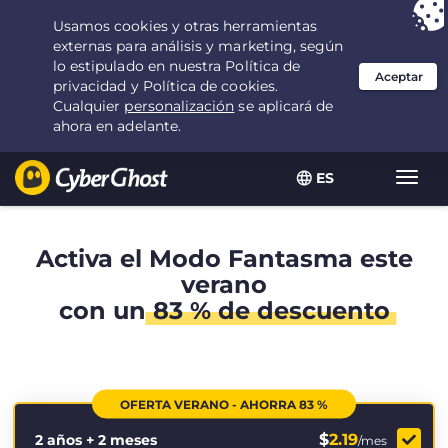
Tu elección:
la mejor oferta
durante 2.1666666666667 años por $
2.19
/mes
ES
Alter
naveg
Activa el Modo Fantasma este
verano
con un
83 % de descuento
OFERTA VERANO - AHORRA 83 %
$
2.19
2 años + 2 meses
/mes