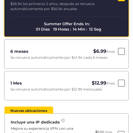
$56.94
los primeros 2 años, después se renueva
automáticamente por
$56.94
anuales
Summer Offer Ends In:
01
Días
19
Horas
:
14
Min
:
12
Seg
$
6.99
6 meses
/mes
Se renueva automáticamente por
$41.94
cada 6 meses
$
12.99
1 Mes
/mes
Se renueva automáticamente por
$12.99
mensuales
Nuevas ubicaciones
Incluye una IP dedicada
Mejore su experiencia VPN con una
$
5.00
/mes