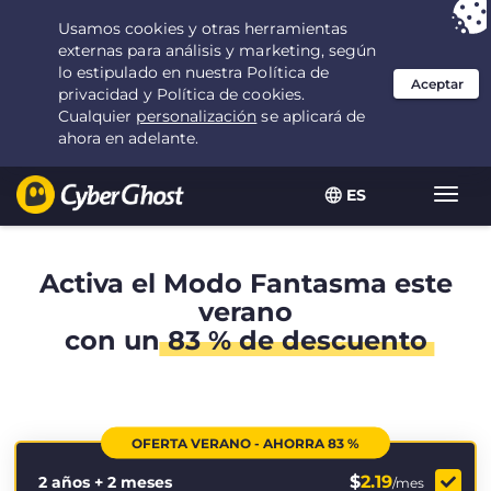
Tu elección:
la mejor oferta
durante 2.1666666666667 años por $
2.19
/mes
ES
Alter
naveg
Activa el Modo Fantasma este
verano
con un
83 % de descuento
OFERTA VERANO - AHORRA 83 %
$
2.19
2 años + 2 meses
/mes