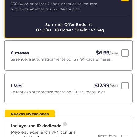
$56.94
los primeros 2 años, después se renueva
automáticamente por
$56.94
anuales
Summer Offer Ends In:
02
Días
18
Horas
:
39
Min
:
43
Seg
$
6.99
6 meses
/mes
Se renueva automáticamente por
$41.94
cada 6 meses
$
12.99
1 Mes
/mes
Se renueva automáticamente por
$12.99
mensuales
Nuevas ubicaciones
Incluye una IP dedicada
Mejore su experiencia VPN con una
$
5.00
/mes