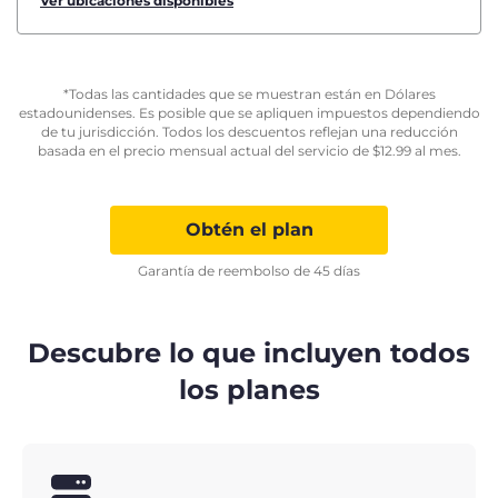
Ver ubicaciones disponibles
*Todas las cantidades que se muestran están en Dólares
estadounidenses. Es posible que se apliquen impuestos dependiendo
de tu jurisdicción. Todos los descuentos reflejan una reducción
basada en el precio mensual actual del servicio de
$
12.99
al mes.
Obtén el plan
Garantía de reembolso de 45 días
Descubre lo que incluyen todos
los planes