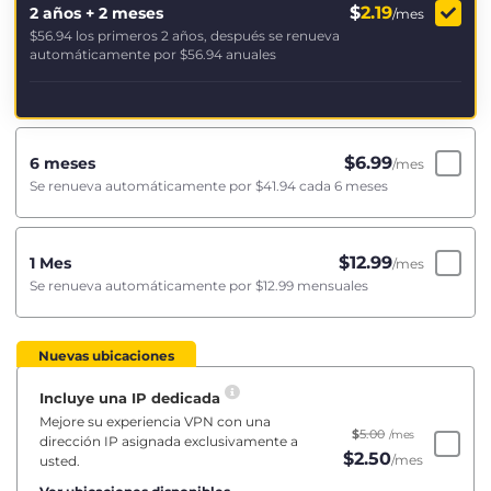
$
2.19
2 años + 2 meses
/mes
$56.94
los primeros 2 años, después se renueva
automáticamente por
$56.94
anuales
$
6.99
6 meses
/mes
Se renueva automáticamente por
$41.94
cada 6 meses
$
12.99
1 Mes
/mes
Se renueva automáticamente por
$12.99
mensuales
Nuevas ubicaciones
Incluye una IP dedicada
Mejore su experiencia VPN con una
$
5.00
/mes
dirección IP asignada exclusivamente a
$
2.50
/mes
usted.