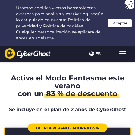
Tu elección:
la mejor oferta
durante 2.1666666666667 años por $
2.19
/mes
ES
Alter
naveg
Activa el Modo Fantasma este
verano
con un
83 % de descuento
Se incluye en el plan de 2 años de CyberGhost
OFERTA VERANO - AHORRA 83 %