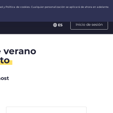
Inicio de sesión
ES
e verano
to
host