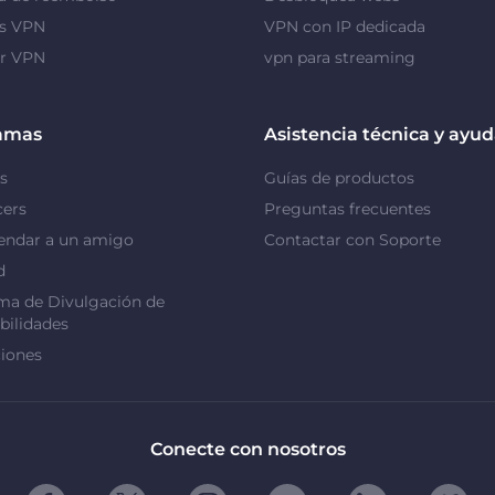
as VPN
VPN con IP dedicada
or VPN
vpn para streaming
amas
Asistencia técnica y ayu
s
Guías de productos
cers
Preguntas frecuentes
ndar a un amigo
Contactar con Soporte
d
ma de Divulgación de
bilidades
iones
Conecte con nosotros