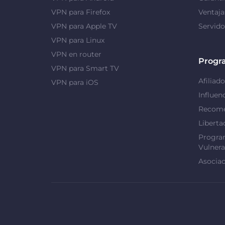
VPN para Firefox
Ventaj
VPN para Apple TV
Servid
VPN para Linux
VPN en router
Progr
VPN para Smart TV
Afiliado
VPN para iOS
Influen
Recome
Liberta
Progra
Vulnera
Asociac