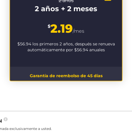
2 años
2 años + 2 meses
2.19
$
/mes
$56.94
los primeros 2 años, después se renueva
automáticamente por
$56.94
anuales
Garantía de reembolso de 45 días
PN
gnada exclusivamente a usted.