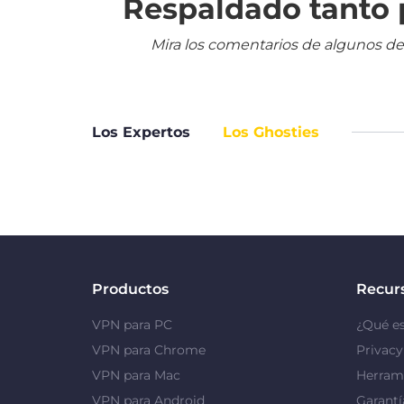
Respaldado tanto p
Mira los comentarios de algunos de
Los Expertos
Los Ghosties
Productos
Recur
VPN para PC
¿Qué e
VPN para Chrome
Privac
VPN para Mac
Herrami
VPN para Android
Garantí