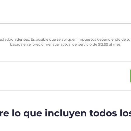
estadounidenses. Es posible que se apliquen impuestos dependiendo de tu j
basada en el precio mensual actual del servicio de
$
12.99
al mes.
e lo que incluyen todos lo