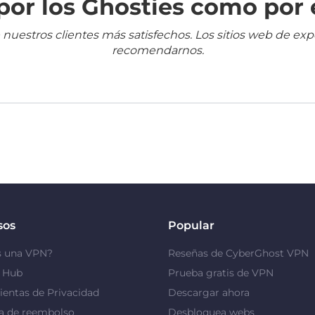
or los Ghosties como por 
 nuestros clientes más satisfechos. Los sitios web de ex
recomendarnos.
sos
Popular
s una VPN?
Reseñas de CyberGhost VPN
y Hub
Prueba gratis de VPN
entas de Privacidad
Descargar ahora
a de reembolso
Desbloquea webs