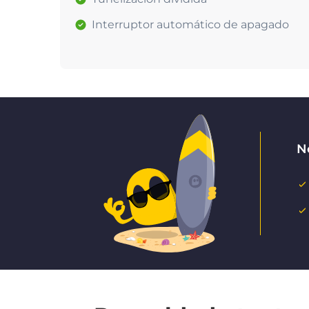
Interruptor automático de apagado
No