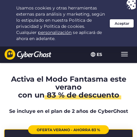
Tu elección:
la mejor oferta
durante 2.1666666666667 años por $
2.19
/mes
ES
Alter
naveg
Activa el Modo Fantasma este
verano
con un
83 % de descuento
Se incluye en el plan de 2 años de CyberGhost
OFERTA VERANO - AHORRA 83 %