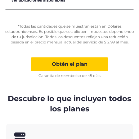
Ver ubicaciones disponibles
*Todas las cantidades que se muestran están en Dólares
estadounidenses. Es posible que se apliquen impuestos dependiendo
de tu jurisdicción. Todos los descuentos reflejan una reducción
basada en el precio mensual actual del servicio de
$
12.99
al mes.
Obtén el plan
Garantía de reembolso de 45 días
Descubre lo que incluyen todos
los planes