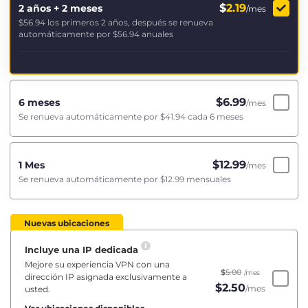
$
2.19
2 años + 2 meses
/mes
$56.94
los primeros 2 años, después se renueva
automáticamente por
$56.94
anuales
$
6.99
6 meses
/mes
Se renueva automáticamente por
$41.94
cada 6 meses
$
12.99
1 Mes
/mes
Se renueva automáticamente por
$12.99
mensuales
Nuevas ubicaciones
Incluye una IP dedicada
Mejore su experiencia VPN con una
$
5.00
/mes
dirección IP asignada exclusivamente a
$
2.50
/mes
usted.