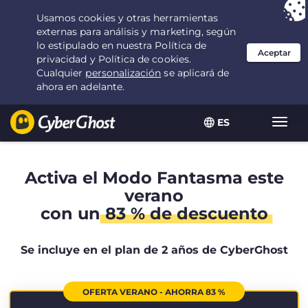
Tu elección:
la mejor oferta
durante 2.1666666666667 años por $
2.19
/mes
ES
Alter
naveg
Activa el Modo Fantasma este
verano
con un
83 % de descuento
Se incluye en el plan de 2 años de CyberGhost
OFERTA VERANO - AHORRA 83 %