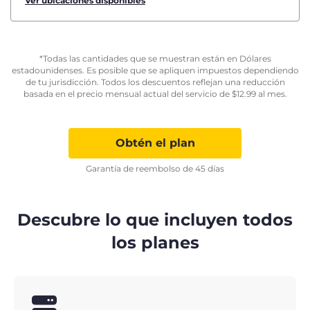
Ver ubicaciones disponibles
*Todas las cantidades que se muestran están en Dólares
estadounidenses. Es posible que se apliquen impuestos dependiendo
de tu jurisdicción. Todos los descuentos reflejan una reducción
basada en el precio mensual actual del servicio de
$
12.99
al mes.
Obtén el plan
Garantía de reembolso de 45 días
Descubre lo que incluyen todos
los planes