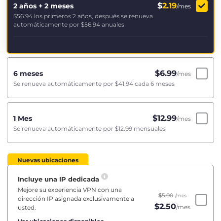
$
2.19
2 años + 2 meses
/mes
$56.94
los primeros 2 años, después se renueva
automáticamente por
$56.94
anuales
$
6.99
6 meses
/mes
Se renueva automáticamente por
$41.94
cada 6 meses
$
12.99
1 Mes
/mes
Se renueva automáticamente por
$12.99
mensuales
Nuevas ubicaciones
Incluye una IP dedicada
Mejore su experiencia VPN con una
$
5.00
/mes
dirección IP asignada exclusivamente a
$
2.50
/mes
usted.