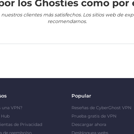
or los Ghosties como por 
 nuestros clientes más satisfechos. Los sitios web de ex
recomendarnos.
sos
Popular
s una VPN?
Reseñas de CyberGhost VPN
y Hub
Prueba gratis de VPN
entas de Privacidad
Descargar ahora
a de reembolso
Desbloquea webs