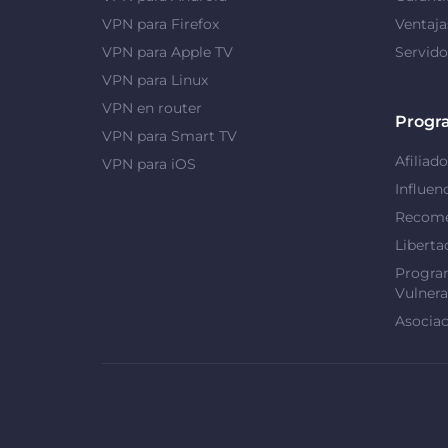
VPN para Firefox
Ventaj
VPN para Apple TV
Servid
VPN para Linux
VPN en router
Progr
VPN para Smart TV
Afiliado
VPN para iOS
Influen
Recome
Liberta
Progra
Vulnera
Asociac