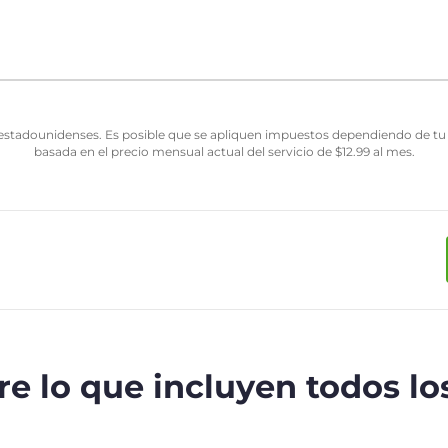
estadounidenses. Es posible que se apliquen impuestos dependiendo de tu j
basada en el precio mensual actual del servicio de
$
12.99
al mes.
e lo que incluyen todos lo