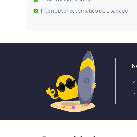
Interruptor automático de apagado
No