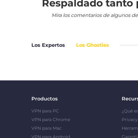
Respaldado tanto p
Mira los comentarios de algunos de
Los Expertos
Los Ghosties
Productos
Recur
VPN para PC
¿Qué e
VPN para Chrome
Privac
VPN para Mac
Herrami
VPN para Android
Garantí