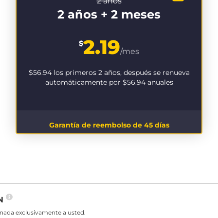
2 años
2 años + 2 meses
2.19
$
/mes
$56.94
los primeros 2 años, después se renueva
automáticamente por
$56.94
anuales
Garantía de reembolso de 45 días
PN
gnada exclusivamente a usted.