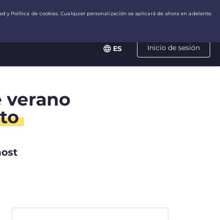
Inicio de sesión
ES
e verano
to
host