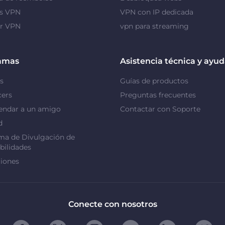
as VPN
VPN con IP dedicada
or VPN
vpn para streaming
amas
Asistencia técnica y ayu
s
Guías de productos
cers
Preguntas frecuentes
ndar a un amigo
Contactar con Soporte
d
ma de Divulgación de
bilidades
iones
Conecte con nosotros