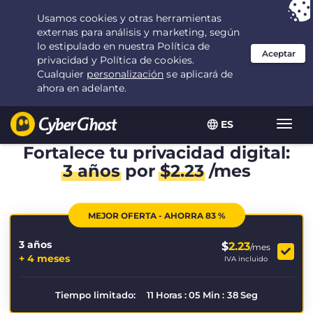
Tu elección:
la mejor oferta
durante 3.3333333333333 años por $
2.23
/mes
ES
Alter
naveg
Fortalece tu privacidad digital:
3 años
por
$
2.23
/mes
MEJOR OFERTA - AHORRA 83 %
3 años
$
2.23
/mes
+ 4 meses
IVA incluido
Tiempo limitado:
11
Horas
:
05
Min
:
38
Seg