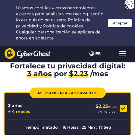
Tu elección:
la mejor oferta
durante 3.3333333333333 años por $
2.23
/mes
ES
Alter
naveg
Fortalece tu privacidad digital:
3 años
por
$
2.23
/mes
MEJOR OFERTA - AHORRA 83 %
3 años
$
2.23
/mes
+ 4 meses
IVA incluido
Tiempo limitado:
16
Horas
:
25
Min
:
17
Seg