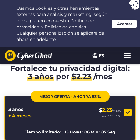
Tu elección:
la mejor oferta
durante 3.3333333333333 años por $
2.23
/mes
ES
Alter
naveg
Fortalece tu privacidad digital:
3 años
por
$
2.23
/mes
MEJOR OFERTA - AHORRA 83 %
3 años
$
2.23
/mes
+ 4 meses
IVA incluido
Tiempo limitado:
15
Horas
:
06
Min
:
07
Seg