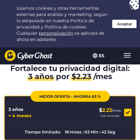
Tu elección:
la mejor oferta
durante 3.3333333333333 años por $
2.23
/mes
ES
Alter
naveg
Fortalece tu privacidad digital:
3 años
por
$
2.23
/mes
MEJOR OFERTA - AHORRA 83 %
3 años
$
2.23
/mes
+ 4 meses
IVA incluido
Tiempo limitado:
18
Horas
:
03
Min
:
41
Seg