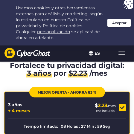
Tu elección:
la mejor oferta
durante 3.3333333333333 años por $
2.23
/mes
ES
Alter
naveg
Fortalece tu privacidad digital:
3 años
por
$
2.23
/mes
MEJOR OFERTA - AHORRA 83 %
3 años
$
2.23
/mes
+ 4 meses
IVA incluido
Tiempo limitado:
08
Horas
:
27
Min
:
59
Seg