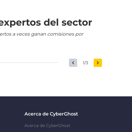
expertos del sector
pertos a veces ganan comisiones por
1/3
Acerca de CyberGhost
Acerca de CyberGhost