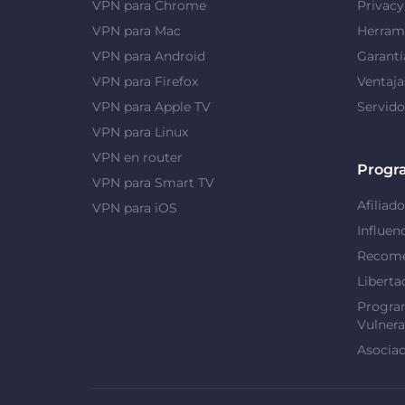
VPN para Chrome
Privac
VPN para Mac
Herrami
VPN para Android
Garantí
VPN para Firefox
Ventaj
VPN para Apple TV
Servid
VPN para Linux
VPN en router
Progr
VPN para Smart TV
Afiliado
VPN para iOS
Influen
Recome
Liberta
Progra
Vulnera
Asociac