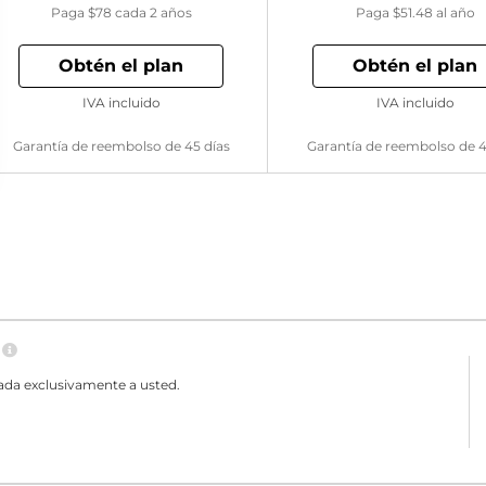
Paga
$78
cada 2 años
Paga
$51.48
al año
Obtén el plan
Obtén el plan
IVA incluido
IVA incluido
Garantía de reembolso de 45 días
Garantía de reembolso de 4
N
ada exclusivamente a usted.