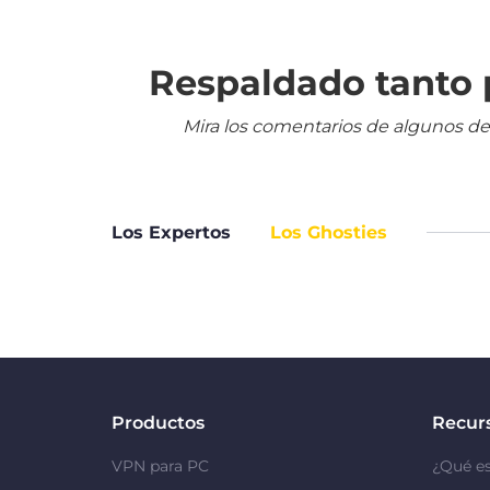
Respaldado tanto p
Mira los comentarios de algunos de
Los Expertos
Los Ghosties
Productos
Recur
VPN para PC
¿Qué e