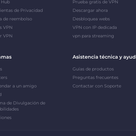
y Hub
Prueba gratis de VPN
entas de Privacidad
Descargar ahora
a de reembolso
Desbloquea webs
as VPN
VPN con IP dedicada
or VPN
vpn para streaming
amas
Asistencia técnica y ayu
s
Guías de productos
cers
Preguntas frecuentes
ndar a un amigo
Contactar con Soporte
d
ma de Divulgación de
bilidades
iones