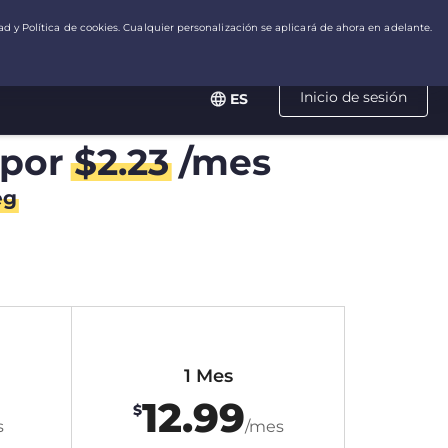
Inicio de sesión
ES
por
$
2.23
/mes
eg
1 Mes
12.99
$
s
/mes