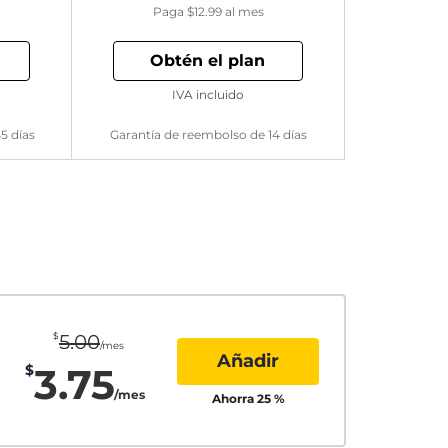
Paga
$12.99
al mes
Obtén el plan
IVA incluido
5 días
Garantía de reembolso de 14 días
$
5.00
/mes
Añadir
3.75
$
/mes
Ahorra
25
%