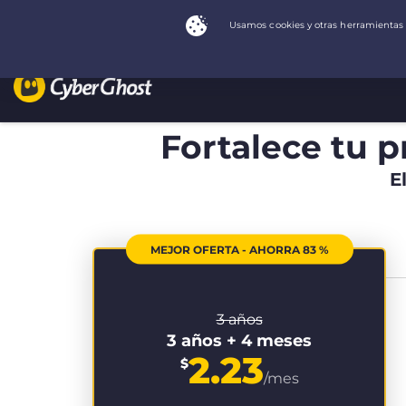
Fortalece tu p
E
MEJOR OFERTA - AHORRA 83 %
3 años
3 años + 4 meses
2.23
$
/mes