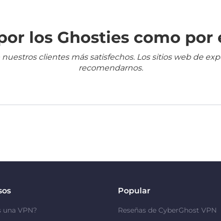
or los Ghosties como por 
 nuestros clientes más satisfechos. Los sitios web de ex
recomendarnos.
sos
Popular
s una VPN?
Reseñas de CyberGhost VPN