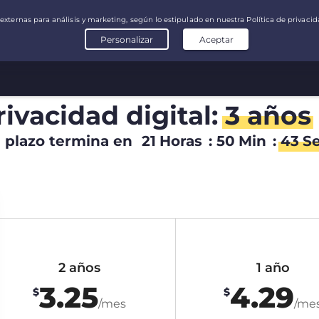
rivacidad digital:
3 años
l plazo termina en
21
Horas
:
50
Min
:
42
S
2 años
1 año
3.25
4.29
$
$
/mes
/me